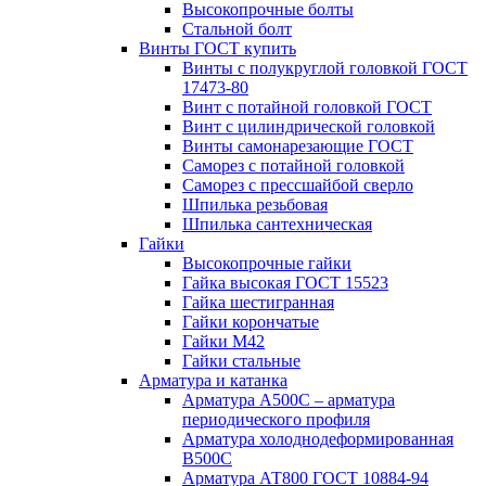
Высокопрочные болты
Стальной болт
Винты ГОСТ купить
Винты с полукруглой головкой ГОСТ
17473-80
Винт с потайной головкой ГОСТ
Винт с цилиндрической головкой
Винты самонарезающие ГОСТ
Саморез с потайной головкой
Саморез с прессшайбой сверло
Шпилька резьбовая
Шпилька сантехническая
Гайки
Высокопрочные гайки
Гайка высокая ГОСТ 15523
Гайка шестигранная
Гайки корончатые
Гайки М42
Гайки стальные
Арматура и катанка
Арматура А500С – арматура
периодического профиля
Арматура холоднодеформированная
В500С
Арматура АТ800 ГОСТ 10884-94