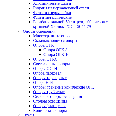
Алюминиевые фляги
Бидоны из нержавеющей стали
Фляга из нержавейки
Фляги металлические
Барабан стальной 50 литров, 100 литров с
крышкой Хлопок ГОСТ 5044-79
Опоры освещения
Многогранные опоры
Складывающиеся опоры
Опора ОГК
Опора ОГК 8
Опора ОГК 10
Опоры ОГКС
Светофорные опоры
Опоры ОСФГ
Опора парковая
Опоры торшерные
Опора НФГ
Опоры гранёные конические ОГК
Опоры трубчатые
Силовые опоры освещения
Столбы освещения
Опоры фланцевые
Конические опоры
Трубы