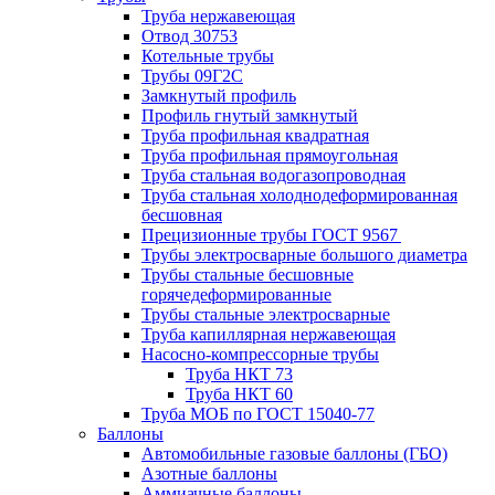
Труба нержавеющая
Отвод 30753
Котельные трубы
Трубы 09Г2С
Замкнутый профиль
Профиль гнутый замкнутый
Труба профильная квадратная
Труба профильная прямоугольная
Труба стальная водогазопроводная
Труба стальная холоднодеформированная
бесшовная
Прецизионные трубы ГОСТ 9567
Трубы электросварные большого диаметра
Трубы стальные бесшовные
горячедеформированные
Трубы стальные электросварные
Труба капиллярная нержавеющая
Насосно-компрессорные трубы
Труба НКТ 73
Труба НКТ 60
Труба МОБ по ГОСТ 15040-77
Баллоны
Автомобильные газовые баллоны (ГБО)
Азотные баллоны
Аммиачные баллоны