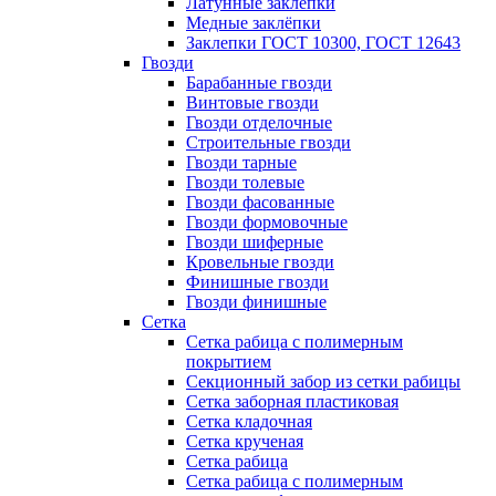
Латунные заклепки
Медные заклёпки
Заклепки ГОСТ 10300, ГОСТ 12643
Гвозди
Барабанные гвозди
Винтовые гвозди
Гвозди отделочные
Строительные гвозди
Гвозди тарные
Гвозди толевые
Гвозди фасованные
Гвозди формовочные
Гвозди шиферные
Кровельные гвозди
Финишные гвозди
Гвозди финишные
Сетка
Сетка рабица с полимерным
покрытием
Секционный забор из сетки рабицы
Сетка заборная пластиковая
Сетка кладочная
Сетка крученая
Сетка рабица
Сетка рабица с полимерным