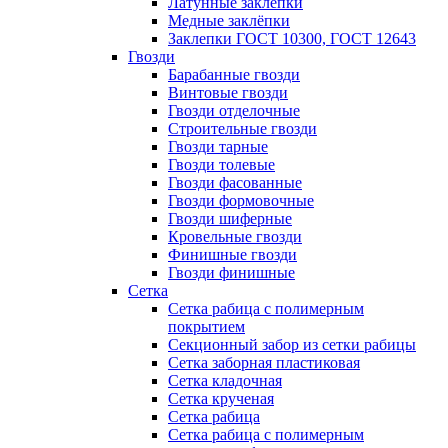
Латунные заклепки
Медные заклёпки
Заклепки ГОСТ 10300, ГОСТ 12643
Гвозди
Барабанные гвозди
Винтовые гвозди
Гвозди отделочные
Строительные гвозди
Гвозди тарные
Гвозди толевые
Гвозди фасованные
Гвозди формовочные
Гвозди шиферные
Кровельные гвозди
Финишные гвозди
Гвозди финишные
Сетка
Сетка рабица с полимерным
покрытием
Секционный забор из сетки рабицы
Сетка заборная пластиковая
Сетка кладочная
Сетка крученая
Сетка рабица
Сетка рабица с полимерным