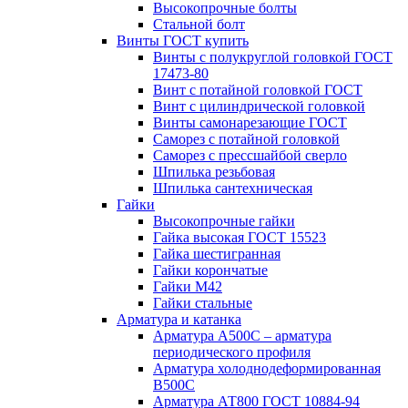
Высокопрочные болты
Стальной болт
Винты ГОСТ купить
Винты с полукруглой головкой ГОСТ
17473-80
Винт с потайной головкой ГОСТ
Винт с цилиндрической головкой
Винты самонарезающие ГОСТ
Саморез с потайной головкой
Саморез с прессшайбой сверло
Шпилька резьбовая
Шпилька сантехническая
Гайки
Высокопрочные гайки
Гайка высокая ГОСТ 15523
Гайка шестигранная
Гайки корончатые
Гайки М42
Гайки стальные
Арматура и катанка
Арматура А500С – арматура
периодического профиля
Арматура холоднодеформированная
В500С
Арматура АТ800 ГОСТ 10884-94