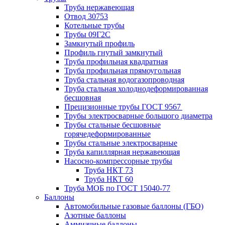
Труба нержавеющая
Отвод 30753
Котельные трубы
Трубы 09Г2С
Замкнутый профиль
Профиль гнутый замкнутый
Труба профильная квадратная
Труба профильная прямоугольная
Труба стальная водогазопроводная
Труба стальная холоднодеформированная
бесшовная
Прецизионные трубы ГОСТ 9567
Трубы электросварные большого диаметра
Трубы стальные бесшовные
горячедеформированные
Трубы стальные электросварные
Труба капиллярная нержавеющая
Насосно-компрессорные трубы
Труба НКТ 73
Труба НКТ 60
Труба МОБ по ГОСТ 15040-77
Баллоны
Автомобильные газовые баллоны (ГБО)
Азотные баллоны
Аммиачные баллоны