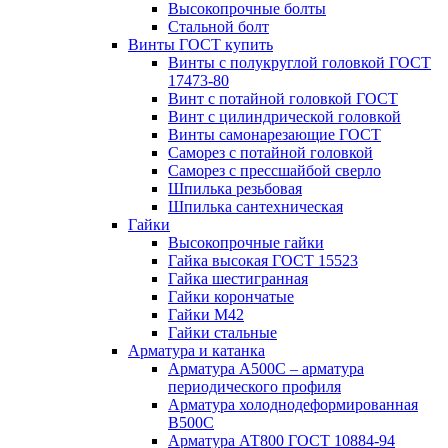
Высокопрочные болты
Стальной болт
Винты ГОСТ купить
Винты с полукруглой головкой ГОСТ
17473-80
Винт с потайной головкой ГОСТ
Винт с цилиндрической головкой
Винты самонарезающие ГОСТ
Саморез с потайной головкой
Саморез с прессшайбой сверло
Шпилька резьбовая
Шпилька сантехническая
Гайки
Высокопрочные гайки
Гайка высокая ГОСТ 15523
Гайка шестигранная
Гайки корончатые
Гайки М42
Гайки стальные
Арматура и катанка
Арматура А500С – арматура
периодического профиля
Арматура холоднодеформированная
В500С
Арматура АТ800 ГОСТ 10884-94