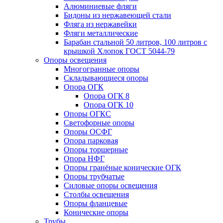
Алюминиевые фляги
Бидоны из нержавеющей стали
Фляга из нержавейки
Фляги металлические
Барабан стальной 50 литров, 100 литров с
крышкой Хлопок ГОСТ 5044-79
Опоры освещения
Многогранные опоры
Складывающиеся опоры
Опора ОГК
Опора ОГК 8
Опора ОГК 10
Опоры ОГКС
Светофорные опоры
Опоры ОСФГ
Опора парковая
Опоры торшерные
Опора НФГ
Опоры гранёные конические ОГК
Опоры трубчатые
Силовые опоры освещения
Столбы освещения
Опоры фланцевые
Конические опоры
Трубы