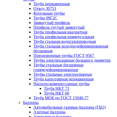
Труба нержавеющая
Отвод 30753
Котельные трубы
Трубы 09Г2С
Замкнутый профиль
Профиль гнутый замкнутый
Труба профильная квадратная
Труба профильная прямоугольная
Труба стальная водогазопроводная
Труба стальная холоднодеформированная
бесшовная
Прецизионные трубы ГОСТ 9567
Трубы электросварные большого диаметра
Трубы стальные бесшовные
горячедеформированные
Трубы стальные электросварные
Труба капиллярная нержавеющая
Насосно-компрессорные трубы
Труба НКТ 73
Труба НКТ 60
Труба МОБ по ГОСТ 15040-77
Баллоны
Автомобильные газовые баллоны (ГБО)
Азотные баллоны
Аммиачные баллоны