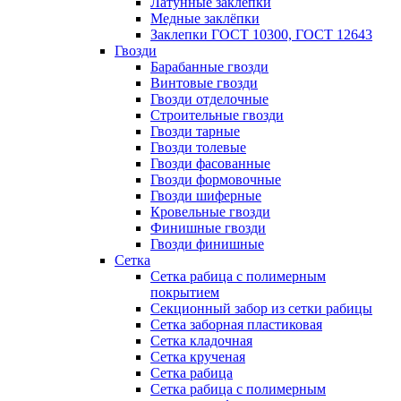
Латунные заклепки
Медные заклёпки
Заклепки ГОСТ 10300, ГОСТ 12643
Гвозди
Барабанные гвозди
Винтовые гвозди
Гвозди отделочные
Строительные гвозди
Гвозди тарные
Гвозди толевые
Гвозди фасованные
Гвозди формовочные
Гвозди шиферные
Кровельные гвозди
Финишные гвозди
Гвозди финишные
Сетка
Сетка рабица с полимерным
покрытием
Секционный забор из сетки рабицы
Сетка заборная пластиковая
Сетка кладочная
Сетка крученая
Сетка рабица
Сетка рабица с полимерным